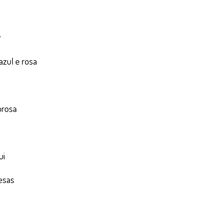
r
zul e rosa
prosa
ui
esas