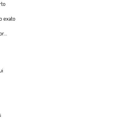
rto
o exato
or…
ui
s