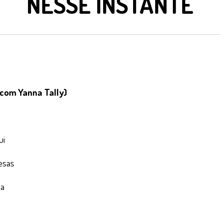
NESSE INSTANTE
com Yanna Tally)
ui
esas
sa